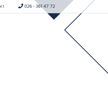
026 - 361 47 72
act