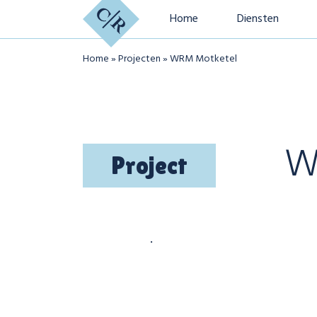
Home
Diensten
Home
»
Projecten
»
WRM Motketel
W
Project
.